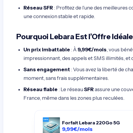
Réseau SFR
: Profitez de l’une des meilleures
une connexion stable et rapide.
Pourquoi Lebara Est l’Offre Idéal
Un prix imbattable
: À
9,99€/mois
, vous béné
impressionnant, des appels et SMS illimités, et de 
Sans engagement
: Vous avez la liberté de cha
moment, sans frais supplémentaires.
Réseau fiable
: Le réseau
SFR
assure une couve
France, même dans les zones plus reculées.
Forfait Lebara 220Go 5G
9,99€/mois