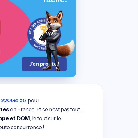
!
220Go 5G
pour
ités
en France. Et ce n’est pas tout :
rope et DOM
, le tout sur le
 toute concurrence !