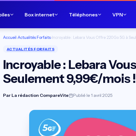
biles
Box internet
Téléphones
VPN
Accueil
›
Actualités Forfaits
›
Incroyable : Lebara Vous Offre 220Go 5G à Seu
ACTUALITÉS FORFAITS
Incroyable : Lebara Vou
Seulement 9,99€/mois !
Par
La rédaction CompareVite
Publié le 1 avril 2025