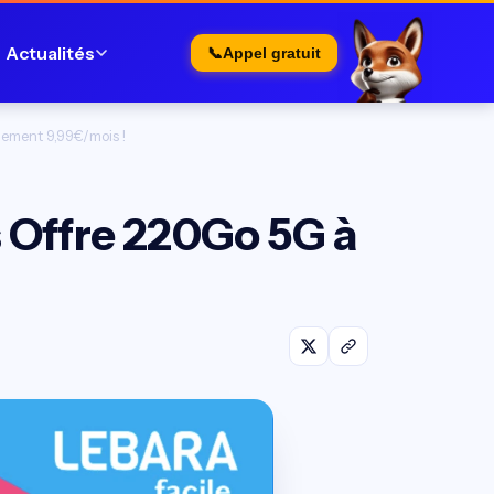
Actualités
📞
Appel gratuit
lement 9,99€/mois !
s Offre 220Go 5G à