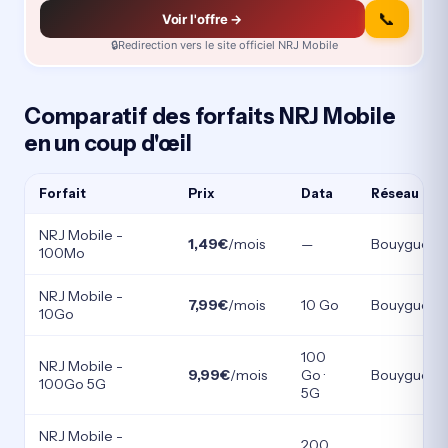
📞
Voir l'offre →
🔒
Redirection vers le site officiel NRJ Mobile
Comparatif des forfaits NRJ Mobile
en un coup d'œil
Forfait
Prix
Data
Réseau
NRJ Mobile -
1,49€
/mois
—
Bouygues
100Mo
NRJ Mobile -
7,99€
/mois
10 Go
Bouygues
10Go
100
NRJ Mobile -
9,99€
/mois
Go ·
Bouygues
100Go 5G
5G
NRJ Mobile -
200