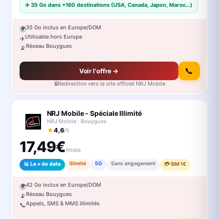
✈️ 35 Go dans +160 destinations (USA, Canada, Japon, Maroc…)
35 Go inclus en Europe/DOM
🌍
Utilisable hors Europe
✈️
Réseau Bouygues
📡
📞
Voir l'offre →
🔒
Redirection vers le site officiel NRJ Mobile
NRJ Mobile - Spéciale Illimité
NRJ Mobile · Bouygues
★
4,6
/5
17,49€
/mois
Illimité
5G
Sans engagement
📊 Le + de data
💳 SIM 1€
42 Go inclus en Europe/DOM
🌍
Réseau Bouygues
📡
Appels, SMS & MMS illimités
📞