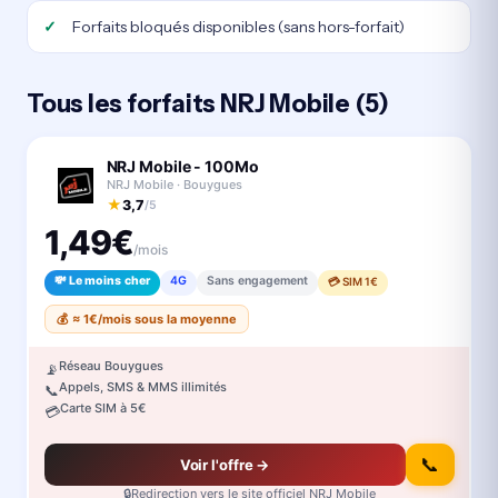
Forfaits bloqués disponibles (sans hors-forfait)
Tous les forfaits NRJ Mobile (5)
NRJ Mobile - 100Mo
NRJ Mobile · Bouygues
★
3,7
/5
1,49€
/mois
💸 Le moins cher
4G
Sans engagement
💳 SIM 1€
💰 ≈ 1€/mois sous la moyenne
Réseau Bouygues
📡
Appels, SMS & MMS illimités
📞
Carte SIM à 5€
💳
📞
Voir l'offre →
🔒
Redirection vers le site officiel NRJ Mobile