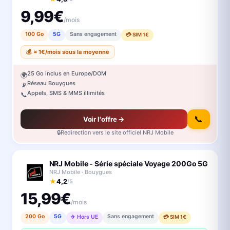
9,99€
/mois
100 Go
5G
Sans engagement
💳 SIM 1€
💰 ≈ 1€/mois sous la moyenne
25 Go inclus en Europe/DOM
🌍
Réseau Bouygues
📡
Appels, SMS & MMS illimités
📞
📞
Voir l'offre →
🔒
Redirection vers le site officiel NRJ Mobile
NRJ Mobile - Série spéciale Voyage 200Go 5G
NRJ Mobile · Bouygues
★
4,2
/5
15,99€
/mois
200 Go
5G
Sans engagement
✈️ Hors UE
💳 SIM 1€