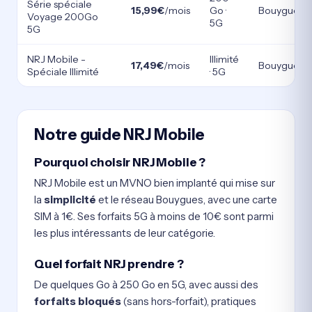
Série spéciale
15,99€
/mois
Go ·
Bouygues
Voyage 200Go
5G
5G
NRJ Mobile -
Illimité
17,49€
/mois
Bouygues
Spéciale Illimité
· 5G
Notre guide NRJ Mobile
Pourquoi choisir NRJ Mobile ?
NRJ Mobile est un MVNO bien implanté qui mise sur
la
simplicité
et le réseau Bouygues, avec une carte
SIM à 1€. Ses forfaits 5G à moins de 10€ sont parmi
les plus intéressants de leur catégorie.
Quel forfait NRJ prendre ?
De quelques Go à 250 Go en 5G, avec aussi des
forfaits bloqués
(sans hors-forfait), pratiques