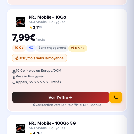
NRJ Mobile - 10Go
NRJ Mobile · Bouygues
★
3,7
/5
7,99€
/mois
10 Go
4G
Sans engagement
💳 SIM 1€
💰 ≈ 1€/mois sous la moyenne
10 Go inclus en Europe/DOM
🌍
Réseau Bouygues
📡
Appels, SMS & MMS illimités
📞
📞
Voir l'offre →
🔒
Redirection vers le site officiel NRJ Mobile
NRJ Mobile - 100Go 5G
NRJ Mobile · Bouygues
★
4,3
/5