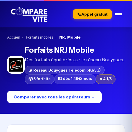
📞
Appel gratuit
Accueil
›
Forfaits mobiles
›
NRJ Mobile
Forfaits NRJ Mobile
Des forfaits équilibrés sur le réseau Bouygues.
📡 Réseau Bouygues Telecom (4G/5G)
💶 dès 1,49€/mois
📦 5 forfaits
⭐ 4,1/5
Comparer avec tous les opérateurs →