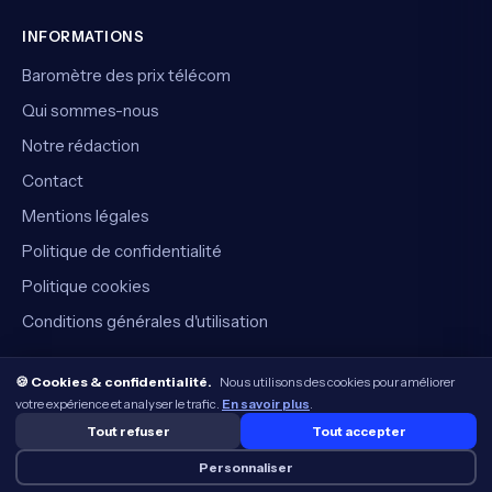
INFORMATIONS
Baromètre des prix télécom
Qui sommes-nous
Notre rédaction
Contact
Mentions légales
Politique de confidentialité
Politique cookies
Conditions générales d'utilisation
🍪 Cookies & confidentialité.
Nous utilisons des cookies pour améliorer
votre expérience et analyser le trafic.
En savoir plus
.
© 2026 CompareVite — Tous droits réservés.
Comparateur indépendant. Certains liens sont des liens affiliés. ·
Tout refuser
Tout accepter
Gérer les cookies
Personnaliser