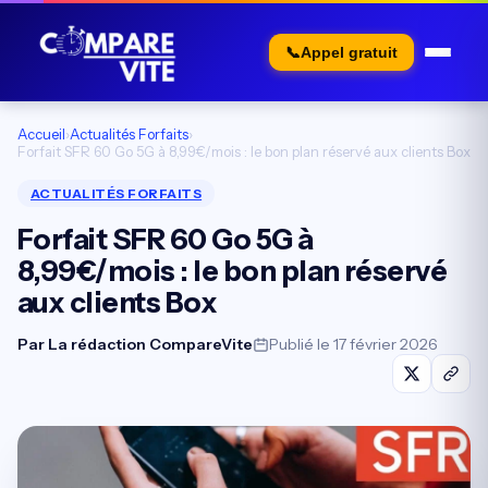
📞
Appel gratuit
Accueil
›
Actualités Forfaits
›
Forfait SFR 60 Go 5G à 8,99€/mois : le bon plan réservé aux clients Box
ACTUALITÉS FORFAITS
Forfait SFR 60 Go 5G à
8,99€/mois : le bon plan réservé
aux clients Box
Par
La rédaction CompareVite
Publié le 17 février 2026