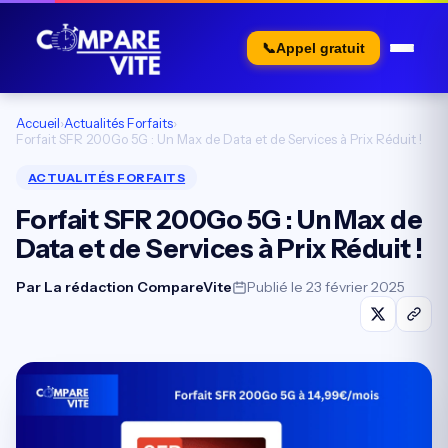
📞
Appel gratuit
Accueil
›
Actualités Forfaits
›
Forfait SFR 200Go 5G : Un Max de Data et de Services à Prix Réduit !
ACTUALITÉS FORFAITS
Forfait SFR 200Go 5G : Un Max de
Data et de Services à Prix Réduit !
Par
La rédaction CompareVite
Publié le 23 février 2025