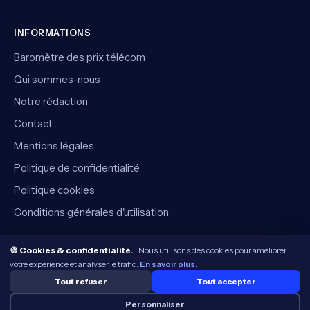
INFORMATIONS
Baromètre des prix télécom
Qui sommes-nous
Notre rédaction
Contact
Mentions légales
Politique de confidentialité
Politique cookies
Conditions générales d'utilisation
🍪 Cookies & confidentialité.
Nous utilisons des cookies pour améliorer
votre expérience et analyser le trafic.
En savoir plus
.
© 2026 CompareVite — Tous droits réservés.
Comparateur indépendant. Certains liens sont des liens affiliés. ·
Tout refuser
Tout accepter
Gérer les cookies
Personnaliser