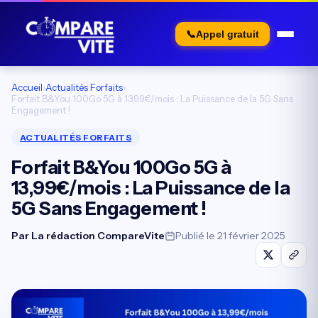
📞
Appel gratuit
Accueil
›
Actualités Forfaits
›
Forfait B&You 100Go 5G à 13,99€/mois : La Puissance de la 5G Sans
Engagement !
ACTUALITÉS FORFAITS
Forfait B&You 100Go 5G à
13,99€/mois : La Puissance de la
5G Sans Engagement !
Par
La rédaction CompareVite
Publié le 21 février 2025