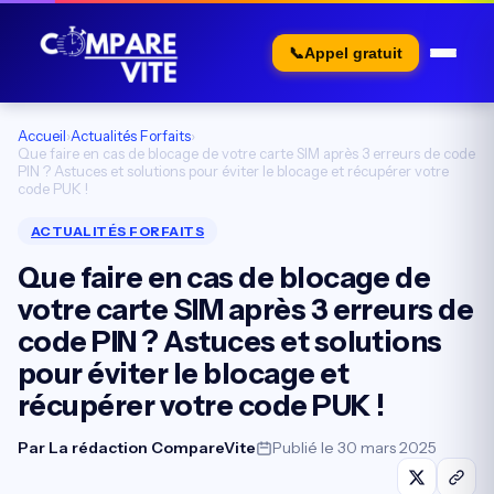
📞
Appel gratuit
Accueil
›
Actualités Forfaits
›
Que faire en cas de blocage de votre carte SIM après 3 erreurs de code
PIN ? Astuces et solutions pour éviter le blocage et récupérer votre
code PUK !
ACTUALITÉS FORFAITS
Que faire en cas de blocage de
votre carte SIM après 3 erreurs de
code PIN ? Astuces et solutions
pour éviter le blocage et
récupérer votre code PUK !
Par
La rédaction CompareVite
Publié le 30 mars 2025