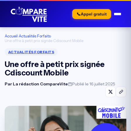
📞
Appel gratuit
Accueil
›
Actualités Forfaits
›
Une offre à petit prix signée Cdiscount Mobile
ACTUALITÉS FORFAITS
Une offre à petit prix signée
Cdiscount Mobile
Par
La rédaction CompareVite
Publié le 16 juillet 2025