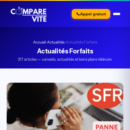
📞
Appel gratuit
Accueil
›
Actualités
›
Actualités Forfaits
Actualités Forfaits
317 articles — conseils, actualités et bons plans télécom.