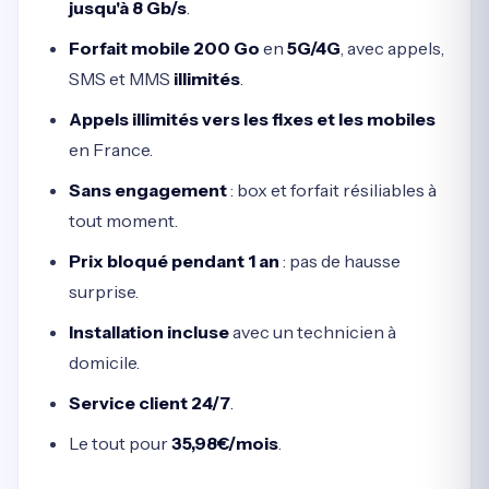
jusqu'à 8 Gb/s
.
Forfait mobile 200 Go
en
5G/4G
, avec appels,
SMS et MMS
illimités
.
Appels illimités vers les fixes et les mobiles
en France.
Sans engagement
: box et forfait résiliables à
tout moment.
Prix bloqué pendant 1 an
: pas de hausse
surprise.
Installation incluse
avec un technicien à
domicile.
Service client 24/7
.
Le tout pour
35,98€/mois
.