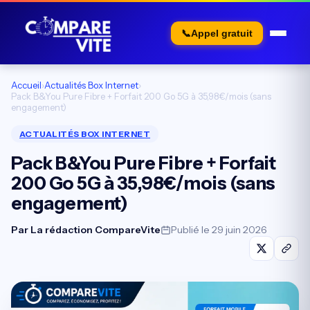
📞
Appel gratuit
Accueil
›
Actualités Box Internet
›
Pack B&You Pure Fibre + Forfait 200 Go 5G à 35,98€/mois (sans
engagement)
ACTUALITÉS BOX INTERNET
Pack B&You Pure Fibre + Forfait
200 Go 5G à 35,98€/mois (sans
engagement)
Par
La rédaction CompareVite
Publié le 29 juin 2026