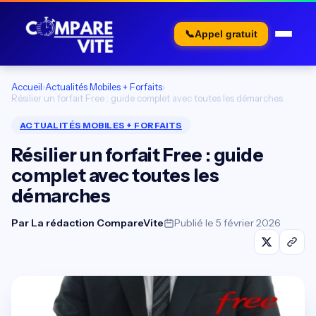
📞
Appel gratuit
Accueil
›
Actualités Mobiles + Forfaits
›
Résilier un forfait Free : guide complet avec toutes les démarches
ACTUALITÉS MOBILES + FORFAITS
Résilier un forfait Free : guide
complet avec toutes les
démarches
Par
La rédaction CompareVite
Publié le 5 février 2026