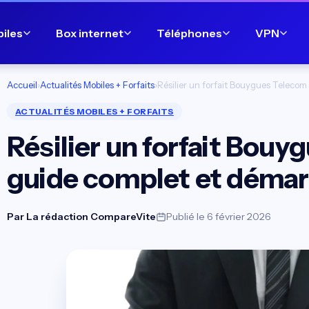
biles
Box internet
Téléphones
VPN
Accueil
›
Actualités Mobiles + Forfaits
›
Résilier un forfait Bouygues Telecom
ACTUALITÉS MOBILES + FORFAITS
Résilier un forfait Bouy
guide complet et démar
Par
La rédaction CompareVite
Publié le 6 février 2026