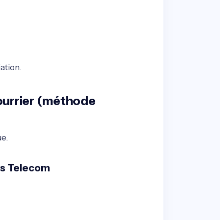
ation.
courrier (méthode
ue.
ues Telecom