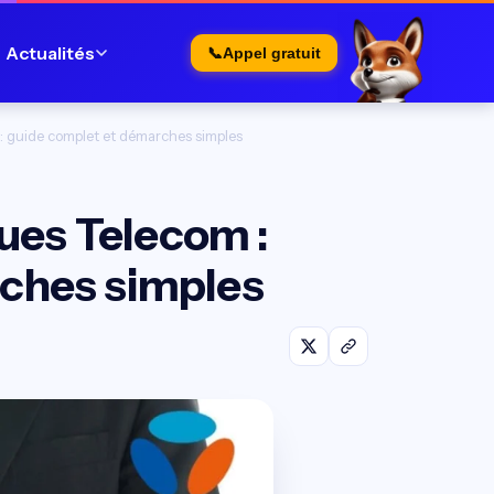
Actualités
📞
Appel gratuit
 : guide complet et démarches simples
gues Telecom :
ches simples