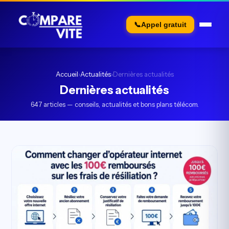
📞
Appel gratuit
Accueil
›
Actualités
›
Dernières actualités
Dernières actualités
647 articles — conseils, actualités et bons plans télécom.