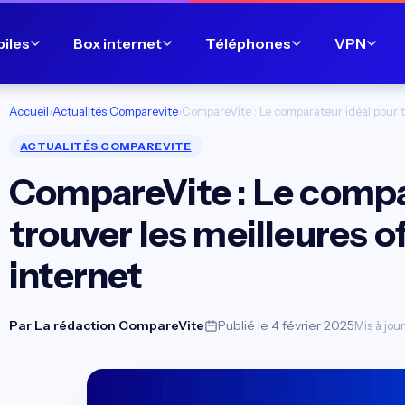
biles
Box internet
Téléphones
VPN
Accueil
›
Actualités Comparevite
›
CompareVite : Le comparateur idéal pour tr
ACTUALITÉS COMPAREVITE
CompareVite : Le compa
trouver les meilleures o
internet
Par
La rédaction CompareVite
Publié le 4 février 2025
Mis à jour