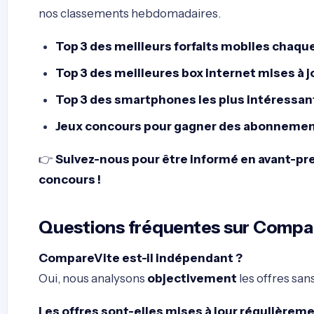
nos classements hebdomadaires.
Top 3 des meilleurs forfaits mobiles chaq
Top 3 des meilleures box internet mises à j
Top 3 des smartphones les plus intéressa
Jeux concours pour gagner des abonnemen
👉
Suivez-nous pour être informé en avant-pre
concours !
Questions fréquentes sur Compa
CompareVite est-il indépendant ?
Oui, nous analysons
objectivement
les offres san
Les offres sont-elles mises à jour régulièreme