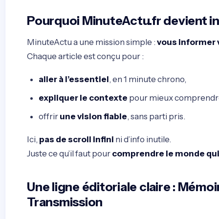
Pourquoi MinuteActu.fr devient 
MinuteActu a une mission simple :
vous informer v
Chaque article est conçu pour :
aller à l’essentiel
, en 1 minute chrono,
expliquer le contexte
pour mieux comprendre 
offrir
une vision fiable
, sans parti pris.
Ici,
pas de scroll infini
ni d’info inutile.
Juste ce qu’il faut pour
comprendre le monde qu
Une ligne éditoriale claire : Mémoi
Transmission