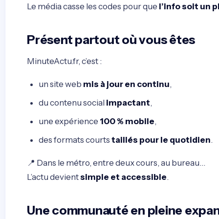
Le média casse les codes pour que
l’info soit un p
Présent partout où vous êtes
MinuteActu.fr, c’est :
un site web
mis à jour en continu
,
du contenu social
impactant
,
une expérience
100 % mobile
,
des formats courts
taillés pour le quotidien
.
📍 Dans le métro, entre deux cours, au bureau…
L’actu devient
simple et accessible
.
Une communauté en pleine expan