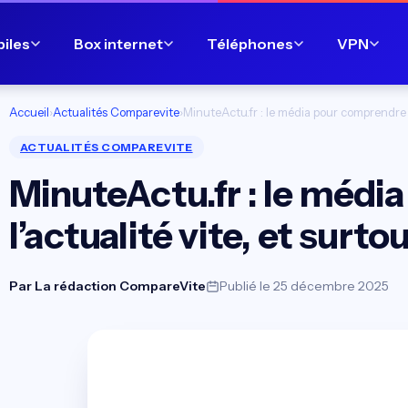
biles
Box internet
Téléphones
VPN
Accueil
›
Actualités Comparevite
›
MinuteActu.fr : le média pour comprendre l’
ACTUALITÉS COMPAREVITE
MinuteActu.fr : le méd
l’actualité vite, et surto
Par
La rédaction CompareVite
Publié le 25 décembre 2025