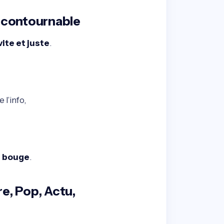
incontournable
ite et juste
.
l’info,
i bouge
.
re, Pop, Actu,