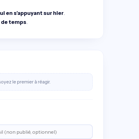
ui en s’appuyant sur hier
.
e de temps
.
oyez le premier à réagir.