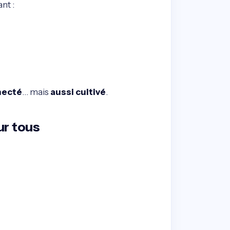
nt :
necté
… mais
aussi cultivé
.
ur tous