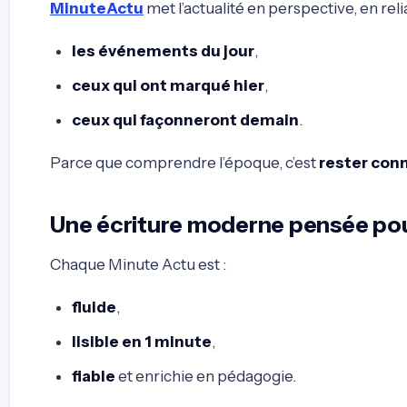
MinuteActu
met l’actualité en perspective, en relia
les événements du jour
,
ceux qui ont marqué hier
,
ceux qui façonneront demain
.
Parce que comprendre l’époque, c’est
rester con
Une écriture moderne pensée po
Chaque Minute Actu est :
fluide
,
lisible en 1 minute
,
fiable
et enrichie en pédagogie.