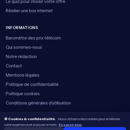
Le quiz pour choisir votre offre
Résilier une box internet
INFORMATIONS
Baromètre des prix télécom
Qui sommes-nous
Notre rédaction
Contact
Mentions légales
Politique de confidentialité
Politique cookies
Conditions générales d'utilisation
🍪 Cookies & confidentialité.
Nous utilisons des cookies pour améliorer
votre expérience et analyser le trafic.
En savoir plus
.
© 2026 CompareVite — Tous droits réservés.