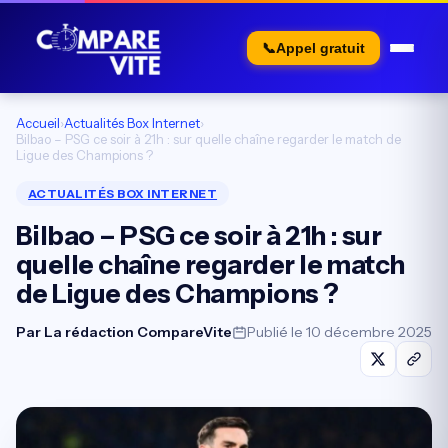
📞
Appel gratuit
Accueil
›
Actualités Box Internet
›
Bilbao – PSG ce soir à 21h : sur quelle chaîne regarder le match de
Ligue des Champions ?
ACTUALITÉS BOX INTERNET
Bilbao – PSG ce soir à 21h : sur
quelle chaîne regarder le match
de Ligue des Champions ?
Par
La rédaction CompareVite
Publié le 10 décembre 2025