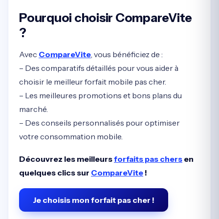
Pourquoi choisir CompareVite
?
Avec
CompareVite
, vous bénéficiez de :
– Des comparatifs détaillés pour vous aider à
choisir le meilleur forfait mobile pas cher.
– Les meilleures promotions et bons plans du
marché.
– Des conseils personnalisés pour optimiser
votre consommation mobile.
Découvrez les meilleurs
forfaits pas chers
en
quelques clics sur
CompareVite
!
Je choisis mon forfait pas cher !