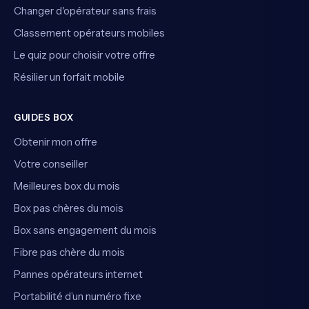
Changer d'opérateur sans frais
Classement opérateurs mobiles
Le quiz pour choisir votre offre
Résilier un forfait mobile
GUIDES BOX
Obtenir mon offre
Votre conseiller
Meilleures box du mois
Box pas chères du mois
Box sans engagement du mois
Fibre pas chère du mois
Pannes opérateurs internet
Portabilité d’un numéro fixe