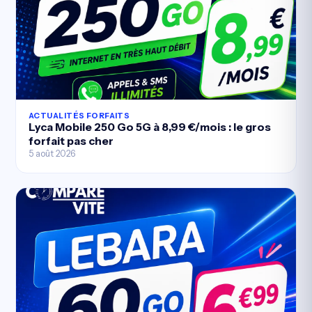
ACTUALITÉS FORFAITS
Lyca Mobile 250 Go 5G à 8,99 €/mois : le gros
forfait pas cher
5 août 2026