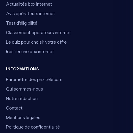
Actualités box internet
Avis opérateurs internet
Test d'éligibilité
Classement opérateurs internet
Le quiz pour choisir votre offre
Résilier une box internet
INFORMATIONS
Baromètre des prix télécom
Qui sommes-nous
Notre rédaction
Contact
Mentions légales
Politique de confidentialité