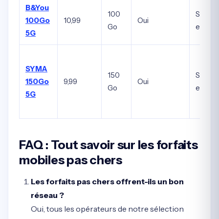
B&You
100
Sans
100Go
10,99
Oui
Go
engag
5G
SYMA
150
Sans
150Go
9,99
Oui
Go
engag
5G
FAQ : Tout savoir sur les forfaits
mobiles pas chers
Les forfaits pas chers offrent-ils un bon
réseau ?
Oui, tous les opérateurs de notre sélection