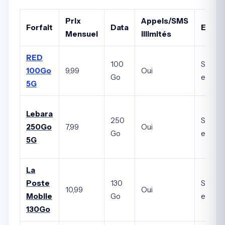
Prix
Appels/SMS
Forfait
Data
Enga
Mensuel
illimités
RED
100
Sans
100Go
9,99
Oui
Go
engag
5G
Lebara
250
Sans
250Go
7,99
Oui
Go
engag
5G
La
Poste
130
Sans
10,99
Oui
Mobile
Go
engag
130Go