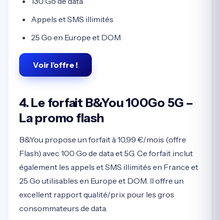
130 Go de data
Appels et SMS illimités
25 Go en Europe et DOM
Voir l’offre !
4. Le forfait B&You 100Go 5G –
La promo flash
B&You propose un forfait à 10,99 €/mois (offre
Flash) avec 100 Go de data et 5G. Ce forfait inclut
également les appels et SMS illimités en France et
25 Go utilisables en Europe et DOM. Il offre un
excellent rapport qualité/prix pour les gros
consommateurs de data.