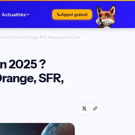
Actualités
📞
Appel gratuit
z les forces d’Orange, SFR, Bouygues et Free
en 2025 ?
Orange, SFR,