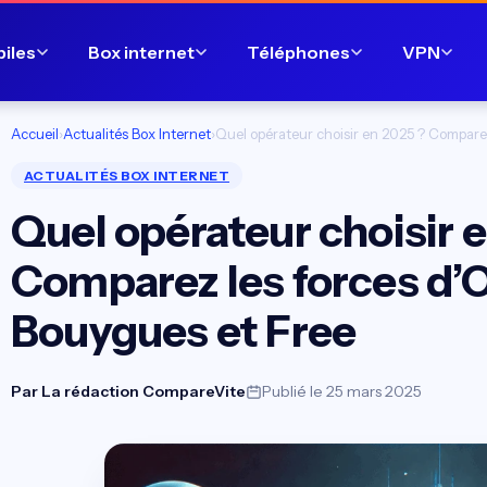
biles
Box internet
Téléphones
VPN
Accueil
›
Actualités Box Internet
›
Quel opérateur choisir en 2025 ? Compare
ACTUALITÉS BOX INTERNET
Quel opérateur choisir 
Comparez les forces d’
Bouygues et Free
Par
La rédaction CompareVite
Publié le 25 mars 2025