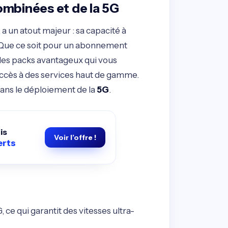
ombinées et de la 5G
 a un atout majeur : sa capacité à
. Que ce soit pour un abonnement
es packs avantageux qui vous
accès à des services haut de gamme.
 dans le déploiement de la
5G
.
is
Voir l’offre !
erts
, ce qui garantit des vitesses ultra-