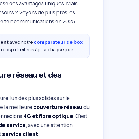
se des avantages uniques. Mais
soins ? Voyons de plus près les
 de télécommunications en 2025.
ment
avec notre
comparateur de box
coup d’œil, mis à jour chaque jour.
ture réseau et des
re l’un des plus solides sur le
e la meilleure
couverture réseau
du
connexions
4G et fibre optique
. C’est
de service
, avec une attention
t
service client
.