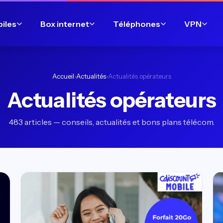
biles
Box internet
Téléphones
VPN
Accueil
›
Actualités
›
Actualités opérateurs
Actualités opérateurs
483 articles — conseils, actualités et bons plans télécom.