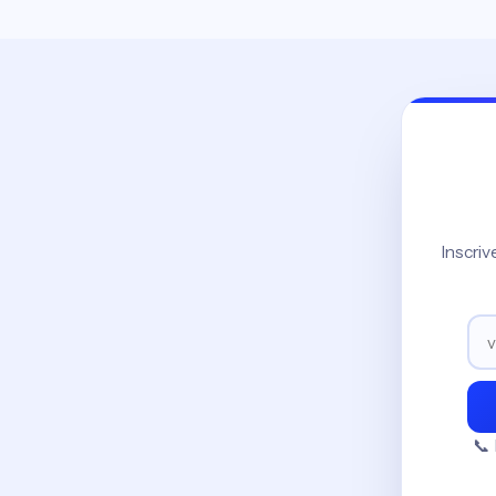
Inscri
📞