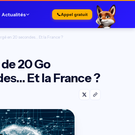
Actualités
📞
Appel gratuit
argé en 20 secondes… Et la France ?
m de 20 Go
es… Et la France ?