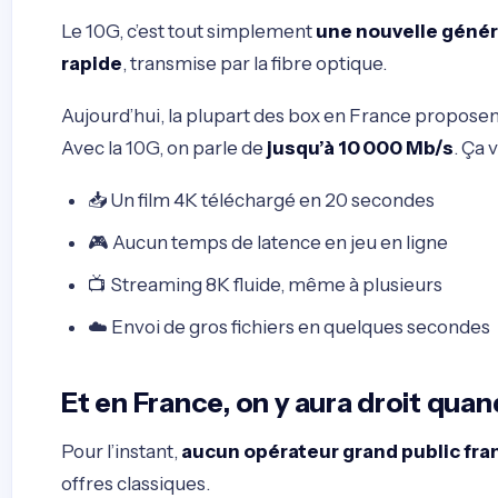
Le 10G, c’est tout simplement
une nouvelle génér
rapide
, transmise par la fibre optique.
Aujourd’hui, la plupart des box en France propose
Avec la 10G, on parle de
jusqu’à 10 000 Mb/s
. Ça 
📥 Un film 4K téléchargé en 20 secondes
🎮 Aucun temps de latence en jeu en ligne
📺 Streaming 8K fluide, même à plusieurs
☁️ Envoi de gros fichiers en quelques secondes
Et en France, on y aura droit quan
Pour l’instant,
aucun opérateur grand public fra
offres classiques.