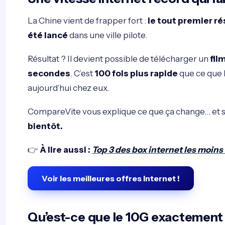
La Chine vient de frapper fort :
le tout premier ré
été lancé
dans une ville pilote.
Résultat ? Il devient possible de télécharger un
fil
secondes
. C’est
100 fois plus rapide
que ce que l
aujourd’hui chez eux.
CompareVite vous explique ce que ça change… et s
bientôt.
👉
À lire aussi :
Top 3 des box internet les moins
Voir les meilleures offres Internet !
Qu’est-ce que le 10G exactement