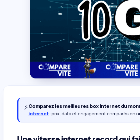
⚡
Comparez les meilleures box internet du mo
internet
: prix, data et engagement comparés en un 
Une vitesse internet record qui fai