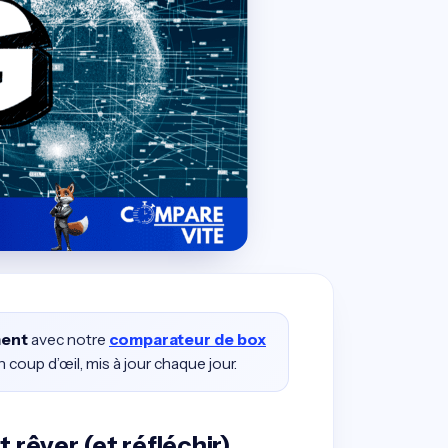
ment
avec notre
comparateur de box
coup d’œil, mis à jour chaque jour.
t rêver (et réfléchir)