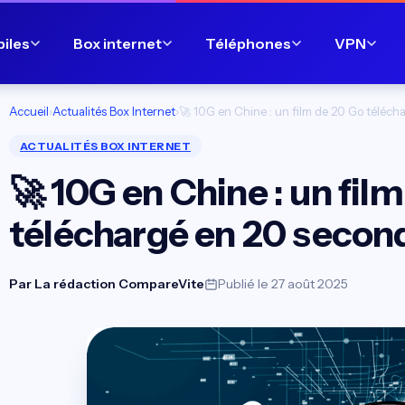
biles
Box internet
Téléphones
VPN
Accueil
›
Actualités Box Internet
›
🚀 10G en Chine : un film de 20 Go téléch
ACTUALITÉS BOX INTERNET
🚀 10G en Chine : un fil
téléchargé en 20 second
Par
La rédaction CompareVite
Publié le 27 août 2025