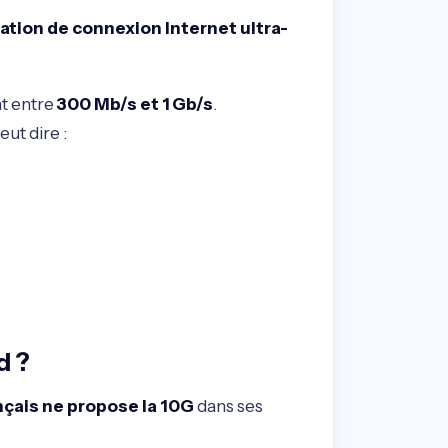
ation de connexion Internet ultra-
nt entre
300 Mb/s et 1 Gb/s
.
veut dire :
d ?
nçais ne propose la 10G
dans ses