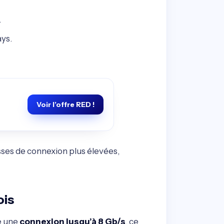
.
ays.
Voir l’offre RED !
esses de connexion plus élevées,
ois
e une
connexion jusqu’à 8 Gb/s
, ce