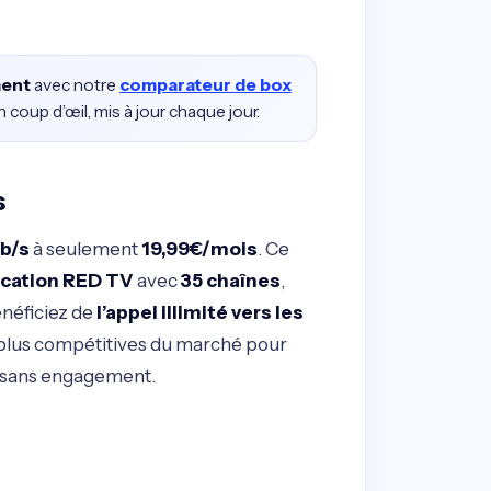
ment
avec notre
comparateur de box
coup d’œil, mis à jour chaque jour.
s
Gb/s
à seulement
19,99€/mois
. Ce
ication RED TV
avec
35 chaînes
,
énéficiez de
l’appel illimité vers les
es plus compétitives du marché pour
 sans engagement.