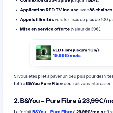
Connexion ultra-rapide
jusqu’à
1 Gb/s
.
Application RED TV incluse
avec
35 chaînes
Appels illimités
vers les fixes de plus de 100 p
Mise en service offerte
(valeur de 39€).
RED Fibre jusqu’à 1 Gb/s
19,99€/mois
Si vous êtes prêt à payer un peu plus pour des vit
l’offre
B&You Pure Fibre
pourrait vous intéresser.
2. B&You – Pure Fibre à 23,99€/m
Le forfait
B&You – Pure Fibre
à
23,99€/mois
offr