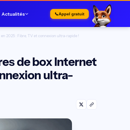
Actualités
📞
Appel gratuit
 en 2025 : Fibre, TV et connexion ultra-rapide !
res de box Internet
onnexion ultra-