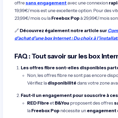
offre
sans engagement
avec une connexion
rap
19,99€/mois est une excellente option. Pour des vit
23,99€/mois ou la
Freebox Pop
à 29,99€/mois sont
🔗
Découvrez également notre article sur
Comm
d’achat d’une box Internet : Du choix à l’installa
FAQ : Tout savoir sur les box Inter
Les offres fibre sont-elles disponibles part
Non, les offres fibre ne sont pas encore disp
Vérifiez la
disponibilité
dans votre zone avan
Faut-il un engagement pour souscrire à ces
RED Fibre
et
B&You
proposent des offres
s
la
Freebox Pop
nécessite un
engagement d