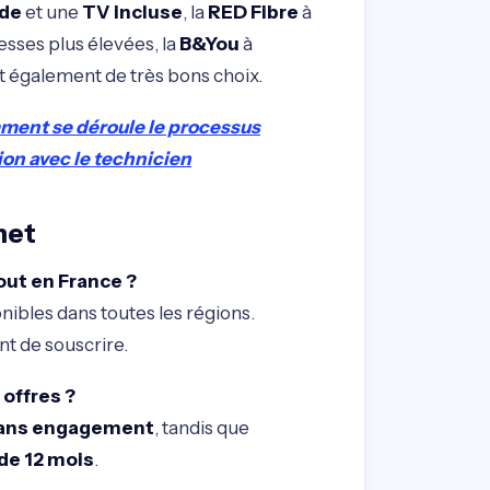
ide
et une
TV incluse
, la
RED Fibre
à
esses plus élevées, la
B&You
à
 également de très bons choix.
ent se déroule le processus
tion avec le technicien
net
out en France ?
onibles dans toutes les régions.
t de souscrire.
 offres ?
ans engagement
, tandis que
e 12 mois
.