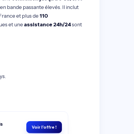
 en bande passante élevés. Il inclut
France et plus de
110
ues et une
assistance 24h/24
sont
ys.
/s
Voir l’offre !