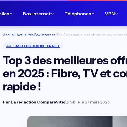
biles
Box internet
Téléphones
VPN
Accueil
›
Actualités Box Internet
›
Top 3 des meilleures offres de box Internet
ACTUALITÉS BOX INTERNET
Top 3 des meilleures off
en 2025 : Fibre, TV et c
rapide !
Par
La rédaction CompareVite
Publié le 27 mars 2025