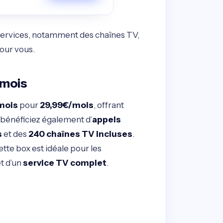
e services, notamment des chaînes TV,
pour vous.
/mois
mois
pour
29,99€/mois
, offrant
 bénéficiez également d’
appels
s
et des
240 chaînes TV incluses
.
ette box est idéale pour les
et d’un
service TV complet
.