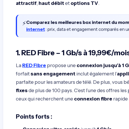
attractif
,
haut débit
et
options TV
.
⚡
Comparez les meilleures box internet du mo
internet
: prix, data et engagement comparés en un 
1. RED Fibre – 1 Gb/s à 19,99€/moi
La
RED Fibre
propose une
connexion jusqu’à 1 
forfait
sans engagement
inclut également l’
appl
parfaite pour les amateurs de télé. De plus, vous b
fixes
de plus de 100 pays. C’est l’une des offres l
ceux qui recherchent une
connexion fibre
rapide
Points forts
: