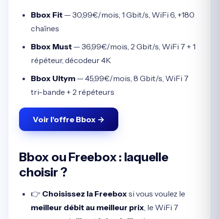
Bbox Fit
— 30,99€/mois, 1 Gbit/s, WiFi 6, +180
chaînes
Bbox Must
— 36,99€/mois, 2 Gbit/s, WiFi 7 + 1
répéteur, décodeur 4K
Bbox Ultym
— 45,99€/mois, 8 Gbit/s, WiFi 7
tri-bande + 2 répéteurs
Voir l'offre Bbox →
Bbox ou Freebox : laquelle
choisir ?
👉
Choisissez la Freebox
si vous voulez le
meilleur débit au meilleur prix
, le WiFi 7