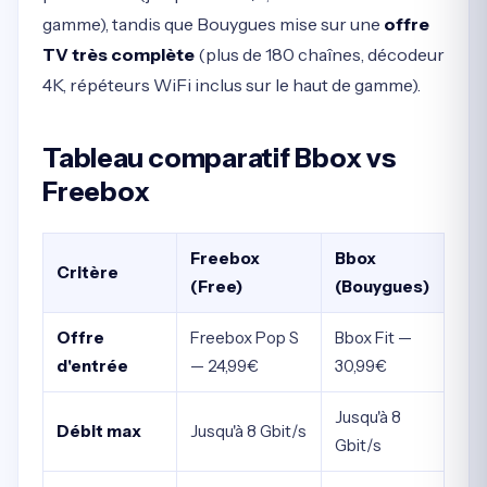
gamme), tandis que Bouygues mise sur une
offre
TV très complète
(plus de 180 chaînes, décodeur
4K, répéteurs WiFi inclus sur le haut de gamme).
Tableau comparatif Bbox vs
Freebox
Freebox
Bbox
Critère
(Free)
(Bouygues)
Offre
Freebox Pop S
Bbox Fit —
d'entrée
— 24,99€
30,99€
Jusqu'à 8
Débit max
Jusqu'à 8 Gbit/s
Gbit/s