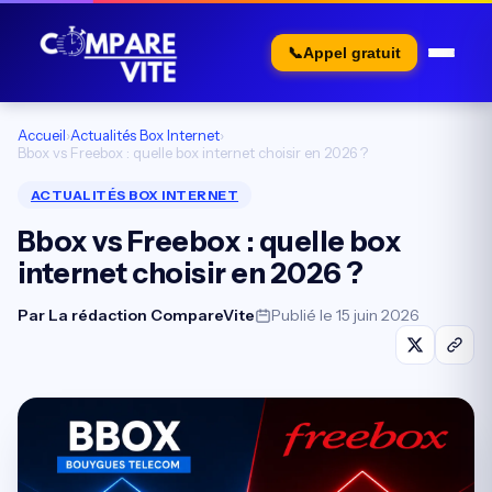
📞
Appel gratuit
Accueil
›
Actualités Box Internet
›
Bbox vs Freebox : quelle box internet choisir en 2026 ?
ACTUALITÉS BOX INTERNET
Bbox vs Freebox : quelle box
internet choisir en 2026 ?
Par
La rédaction CompareVite
Publié le 15 juin 2026