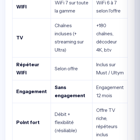
WiFi 7 sur toute
WiFi 6 à 7
WiFi
la gamme
selon l'offre
Chaînes
+180
incluses (+
chaînes,
TV
streaming sur
décodeur
Ultra)
4K, b.tv
Répéteur
Inclus sur
Selon offre
WiFi
Must / Ultym
Sans
Engagement
Engagement
engagement
12 mois
Offre TV
Débit +
riche,
Point fort
flexibilité
répéteurs
(résiliable)
inclus