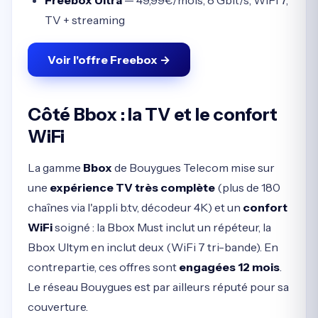
Freebox Ultra
— 49,99€/mois, 8 Gbit/s, WiFi 7,
TV + streaming
Voir l'offre Freebox →
Côté Bbox : la TV et le confort
WiFi
La gamme
Bbox
de Bouygues Telecom mise sur
une
expérience TV très complète
(plus de 180
chaînes via l'appli b.tv, décodeur 4K) et un
confort
WiFi
soigné : la Bbox Must inclut un répéteur, la
Bbox Ultym en inclut deux (WiFi 7 tri-bande). En
contrepartie, ces offres sont
engagées 12 mois
.
Le réseau Bouygues est par ailleurs réputé pour sa
couverture.